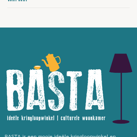
BASTA is een mooie ideële kringloopwinkel en